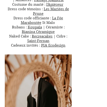
|
Alliances :
Passage Joaillerie
Costume du marié :
l'Apiéceur
Dress code témoins :
Les Mariées de
Prune
Dress code officiante :
La Fée
Maraboutée
St Malo
Rubans :
Koupaïa
|
Céramiste :
Bianina Céramique
Naked Cake :
Recreacakes
|
Cidre :
Saint-Fernan
Cadeaux invités :
PIA Ecodesign