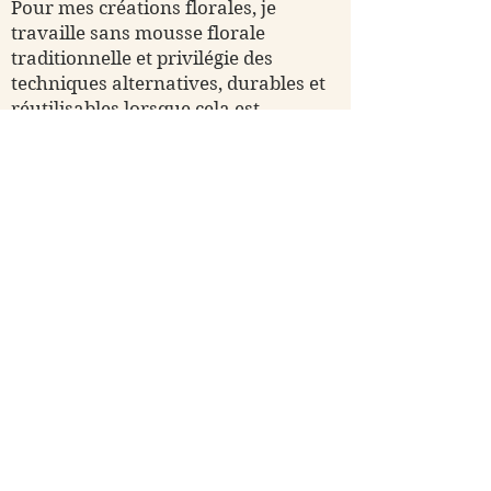
Pour mes créations florales, je
travaille sans mousse florale
traditionnelle et privilégie des
techniques alternatives, durables et
réutilisables lorsque cela est
possible.
Le choix de travailler principalement
en atelier s’est également imposé
naturellement : il me permet de
limiter les pertes, de prendre le
temps de créer avec soin et d’offrir
un accompagnement plus
personnalisé à mes clients.
Reine & Rose
Le nom Reine & Rose est un