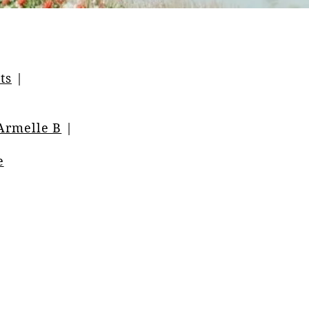
ts
|
|
Armelle B
|
e