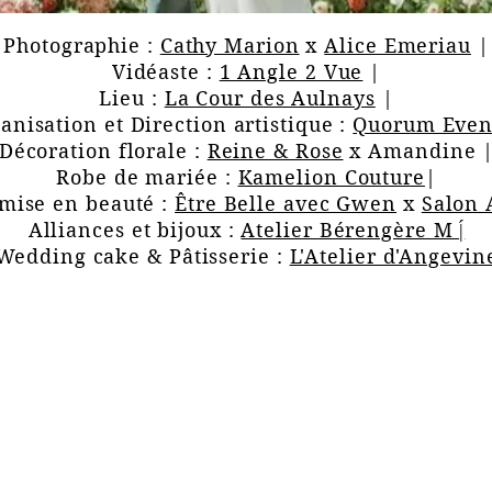
Photographie :
Cathy Marion
x
Alice Emeriau
|
Vidéaste :
1 Angle 2 Vue
|
Lieu :
La Cour des Aulnays
|
anisation et Direction artistique :
Quorum Even
Décoration florale :
Reine & Rose
x Amandine 
Robe de mariée :
Kamelion Couture
|
mise en beauté :
Être Belle avec Gwen
x
Salon 
Alliances et bijoux :
Atelier Bérengère M |
Wedding cake & Pâtisserie :
L'Atelier d'Angevin